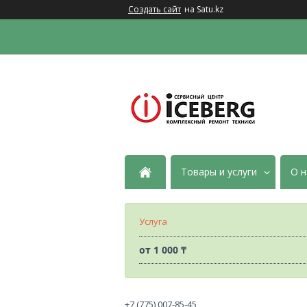
Создать сайт
на Satu.kz
Товары и услуги
О н
Услуга
от
1 000 ₸
+7 (775) 007-85-45