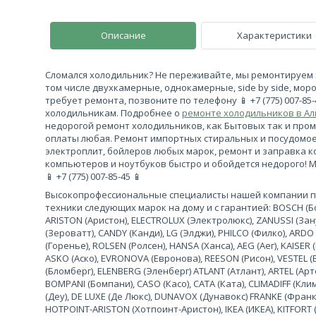
Описание
Характеристики
Сломался холодильник? Не переживайте, мы ремонтируем 
том числе двухкамерные, однокамерные, side by side, моро
требует ремонта, позвоните по телефону 📱 +7 (775) 007-85
холодильникам. Подробнее о
ремонте холодильников в А
недорогой ремонт холодильников, как Бытовых так и про
оплаты любая. Ремонт импортных стиральных и посудомо
электроплит, бойлеров любых марок, ремонт и заправка 
компьютеров и ноутбуков быстро и обойдется недорого! 
📱 +7 (775) 007-85-45 📱
Высокопрофессиональные специалисты нашей компании 
техники следующих марок на дому и с гарантией: BOSCH (Бош
ARISTON (Аристон), ELECTROLUX (Электролюкс), ZANUSSI (За
(Зероватт), CANDY (Канди), LG (Элджи), PHILCO (Филко), ARDO
(Горенье), ROLSEN (Ролсен), HANSA (Ханса), AEG (Аег), KAISER (
ASKO (Аско), EVRONOVA (Евронова), REESON (Рисон), VESTEL (
(Бломберг), ELENBERG (Эленберг) ATLANT (Атлант), ARTEL (Арте
BOMPANI (Бомпани), CASO (Касо), CATA (Ката), CLIMADIFF (К
(Деу), DE LUXE (Де Люкс), DUNAVOX (Дунавокс) FRANKE (Франке)
HOTPOINT-ARISTON (Хотпоинт-Аристон), IKEA (ИКЕА), KITFORT