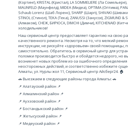
(Кортинг), KRISTAL (Кристал), LA SOMMELIERE (Ла Сомельере),
MAUNFELD (Маунфелд), MIDEA (Мидеа), OPTIMA (Оптима), PANA
Schaub Lorenz (Шаб Лоренс), SHARP (Шарп), SHIVAKI (Шиваки
STINOL (Стинол), TEKA (Тека), ZANUSSI (Занусси), ZIGMUND &
(Алмаком), СНЕЖ, БИРЮСА, DIMCHI (Димчи), KITCHENAID (Кит
холодильников!
Наш сервисный центр предоставляет гарантию на свою рабо
качественного ремонта. Несмотря на то, что мелкий ремо
инструкции, не рискуйте «здоровьем» своей помощницы, 
самостоятельно. Обратитесь в сервисный центр для устра
поломки производится быстро и обойдется недорого, но вы
возникнет новых проблем из-за ошибочного определения
неосторожных действий, и соответственно избежите сущес
Алматы, ул. Нурлы жол 11, Сервисный центр Айсберг24. 🏠
🚗 Выезжаем в следующие районы города Алматы: 🚗
📌 Алатауский район 📌
📌 Алмалинский район 📌
📌 Ауэзовский район 📌
📌 Бостандыкский район 📌
📌 Жетысуский район 📌
📌 Медеуский район 📌