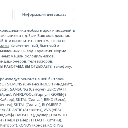
Информация для заказа
холодильники любых марок и моделей, в
зильники и т.д. Если Ваш холодильник
-45 📱 и вызовите нашего мастера по
лматы
. Качественный, быстрый и
мышленных. Выезд. Гарантия. Форма
ечных машин, холодильников,
кондиционеров, телевизоров,
МЫ РАБОТАЕМ, ВЫ ОТДЫХАЕТЕ! телефону:
произведут ремонт Вашей бытовой
), SIEMENS (Сименс), INDESIT (Индезит),
нусси), SAMSUNG (Самсунг), ZEROWATT
 (Ардо), WHIRLPOOL (Вирпул), GORENJE
Кайзер), SILTAL (Силтал), BEKO (Беко),
Вестел), SILTAL (Силтал), BLOMBERG
л), ATLANTIC (Атлантик), AVA (АВА),
лимадифф), DAUSHER (Даушер), DAEWOO
, HAIER (Хайер), HITACHI (Хитачи),
 (Китфорт), KONOV (Конов), KORTING