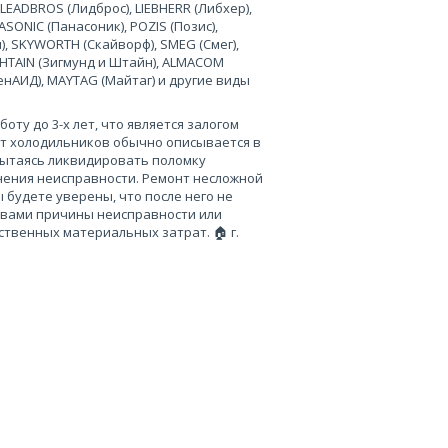
 LEADBROS (Лидброс), LIEBHERR (Либхер),
SONIC (Панасоник), POZIS (Позис),
), SKYWORTH (Скайворф), SMEG (Смег),
 SHTAIN (Зигмунд и Штайн), ALMACOM
ченАИД), MAYTAG (Майтаг) и другие виды
ту до 3-х лет, что является залогом
нт холодильников обычно описывается в
пытаясь ликвидировать поломку
нения неисправности. Ремонт несложной
 будете уверены, что после него не
 вами причины неисправности или
твенных материальных затрат. 🏠 г.