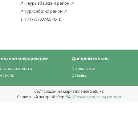
📌 Наурызбайский район 📌
📌 Турксибский район 📌
📱 +7 (775) 007-85-45 📱
олезная информация
Дополнительно
ставка и оплата
О компании
нтакты
Отзывы
Satu.kz
Сайт создан на маркетплейсе
Сервисный центр Айсберг24 |
Пожаловаться на контент