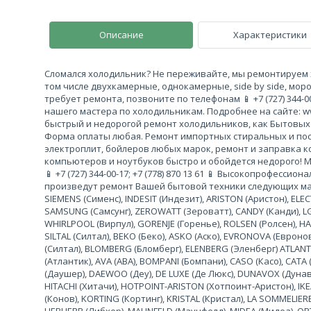
Описание
Характеристики
Сломался холодильник? Не переживайте, мы ремонтируем 
том числе двухкамерные, однокамерные, side by side, моро
требует ремонта, позвоните по телефонам 📱 +7 (727) 344-00-
нашего мастера по холодильникам. Подробнее на сайте: w
быстрый и недорогой ремонт холодильников, как Бытовых 
Форма оплаты любая. Ремонт импортных стиральных и по
электроплит, бойлеров любых марок, ремонт и заправка 
компьютеров и ноутбуков быстро и обойдется недорого! 
📱 +7 (727) 344-00-17; +7 (778) 870 13 61 📱 Высокопрофесс
произведут ремонт Вашей бытовой техники следующих маро
SIEMENS (Сименс), INDESIT (Индезит), ARISTON (Аристон), ELE
SAMSUNG (Самсунг), ZEROWATT (Зероватт), CANDY (Канди), LG 
WHIRLPOOL (Вирпул), GORENJE (Горенье), ROLSEN (Ролсен), HANS
SILTAL (Силтал), BEKO (Беко), ASKO (Аско), EVRONOVA (Евронов
(Силтал), BLOMBERG (Бломберг), ELENBERG (Эленберг) ATLANT (
(Атлантик), AVA (АВА), BOMPANI (Бомпани), CASO (Касо), CATA
(Даушер), DAEWOO (Деу), DE LUXE (Де Люкс), DUNAVOX (Дунаво
HITACHI (Хитачи), HOTPOINT-ARISTON (Хотпоинт-Аристон), IKE
(Конов), KORTING (Кортинг), KRISTAL (Кристал), LA SOMMELIE