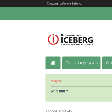
Создать сайт
на Satu.kz
Товары и услуги
О н
Услуга
от
1 000 ₸
+7 (775) 007-85-45