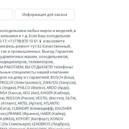
Информация для заказа
холодильники любых марок и моделей, в
зильники и т.д. Если Ваш холодильник
17; +7 (778) 870 13 61 📱 и вызовите
ww.весь-ремонт-тут.kz Качественный,
так и промышленных. Выезд. Гарантия.
судомоечных машин, холодильников,
кондиционеров, телевизоров,
МЫ РАБОТАЕМ, ВЫ ОТДЫХАЕТЕ! телефоны:
иональные специалисты нашей компании
к на дому и с гарантией: BOSCH (Бош),
CTROLUX (Электролюкс), ZANUSSI (Занусси),
(Элджи), PHILCO (Филко), ARDO (Ардо),
A (Ханса), AEG (Аег), KAISER (Кайзер),
а), REESON (Рисон), VESTEL (Вестел), SILTAL
Атлант), ARTEL (Артел), ATLANTIC
 (Ката), CLIMADIFF (Климадифф), DAUSHER
кс) FRANKE (Франке), HAIER (Хайер),
A (ИКЕА), KITFORT (Китфорт), KONOV
RE (Ла Сомельере), LEADBROS (Лидброс),