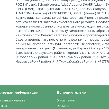
LIEBHERR (Либхер), MAUNFELD (Маунфелд), MIDEA (Мидеа), OP
POZIS (Позис), Schaub Lorenz (Шаб Лоренс), SHARP (Шарп), 
SMEG (Смег), STINOL (Стинол), TEKA (Тека), ZANUSSI (Занусси
ALMACOM (Алмаком), СНЕЖ, БИРЮСА, DIMCHI (Димчи), KITCHEN
другие виды холодильников! Наш сервисный центр предост
лет, что является залогом качественного ремонта. Несмотр
холодильников обычно описывается в инструкции, не рис
пытаясь ликвидировать поломку самостоятельно. Обратит
неисправности. Ремонт несложной поломки производится б
будете уверены, что после него не возникнет новых проб
причины неисправности или неосторожных действий, и с
материальных затрат. 🏠 г. Алматы, ул. Карасай батыра 185
Выезжаем в следующие районы города Алматы: 🚗 📌 Алатау
📌 Ауэзовский район 📌 📌 Бостандыкский район 📌 📌 Жеты
Наурызбайский район 📌 📌 Турксибский район 📌 📱 +7 (727) 34
олезная информация
Дополнительно
ставка и оплата
О компании
нтакты
Отзывы