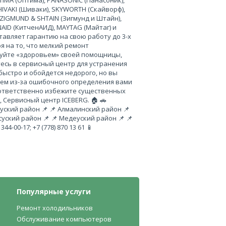
TIMA (Оптима), PANASONIC (Панасоник),
SHIVAKI (Шиваки), SKYWORTH (Скайворф),
), ZIGMUND & SHTAIN (Зигмунд и Штайн),
AID (КитченАИД), MAYTAG (Майтаг) и
авляет гарантию на свою работу до 3-х
я на то, что мелкий ремонт
куйте «здоровьем» своей помощницы,
есь в сервисный центр для устранения
ыстро и обойдется недорого, но вы
лем из-за ошибочного определения вами
оответственно избежите существенных
, Сервисный центр ICEBERG. 🏠 🚗
ский район 📌 📌 Алмалинский район 📌
суский район 📌 📌 Медеуский район 📌 📌
4-00-17; +7 (778) 870 13 61 📱
Популярные услуги
Ремонт холодильников
Обслуживание компьютеров