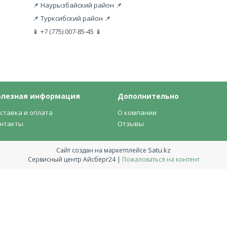
📌 Наурызбайский район 📌
📌 Турксибский район 📌
📱 +7 (775) 007-85-45 📱
олезная информация
Дополнительно
ставка и оплата
О компании
нтакты
Отзывы
Satu.kz
Сайт создан на маркетплейсе
Сервисный центр Айсберг24 |
Пожаловаться на контент