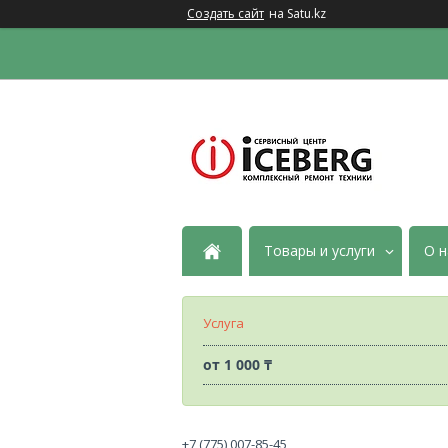
Создать сайт
на Satu.kz
Товары и услуги
О н
Услуга
от
1 000 ₸
+7 (775) 007-85-45