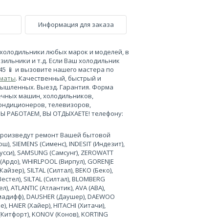
Информация для заказа
холодильники любых марок и моделей, в
зильники и т.д. Если Ваш холодильник
-45 📱 и вызовите нашего мастера по
лматы
. Качественный, быстрый и
мышленных. Выезд. Гарантия. Форма
ечных машин, холодильников,
кондиционеров, телевизоров,
МЫ РАБОТАЕМ, ВЫ ОТДЫХАЕТЕ! телефону:
произведут ремонт Вашей бытовой
), SIEMENS (Сименс), INDESIT (Индезит),
нусси), SAMSUNG (Самсунг), ZEROWATT
 (Ардо), WHIRLPOOL (Вирпул), GORENJE
Кайзер), SILTAL (Силтал), BEKO (Беко),
Вестел), SILTAL (Силтал), BLOMBERG
л), ATLANTIC (Атлантик), AVA (АВА),
лимадифф), DAUSHER (Даушер), DAEWOO
, HAIER (Хайер), HITACHI (Хитачи),
 (Китфорт), KONOV (Конов), KORTING