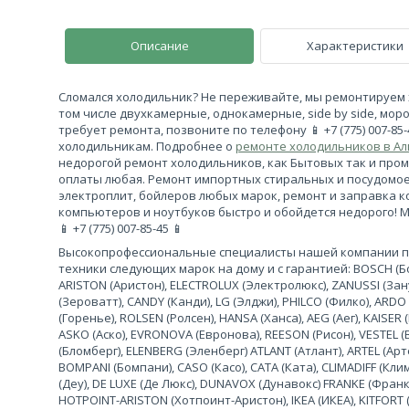
Описание
Характеристики
Сломался холодильник? Не переживайте, мы ремонтируем 
том числе двухкамерные, однокамерные, side by side, моро
требует ремонта, позвоните по телефону 📱 +7 (775) 007-85
холодильникам. Подробнее о
ремонте холодильников в А
недорогой ремонт холодильников, как Бытовых так и про
оплаты любая. Ремонт импортных стиральных и посудомо
электроплит, бойлеров любых марок, ремонт и заправка 
компьютеров и ноутбуков быстро и обойдется недорого! 
📱 +7 (775) 007-85-45 📱
Высокопрофессиональные специалисты нашей компании 
техники следующих марок на дому и с гарантией: BOSCH (Бош
ARISTON (Аристон), ELECTROLUX (Электролюкс), ZANUSSI (За
(Зероватт), CANDY (Канди), LG (Элджи), PHILCO (Филко), ARDO
(Горенье), ROLSEN (Ролсен), HANSA (Ханса), AEG (Аег), KAISER (
ASKO (Аско), EVRONOVA (Евронова), REESON (Рисон), VESTEL (
(Бломберг), ELENBERG (Эленберг) ATLANT (Атлант), ARTEL (Арте
BOMPANI (Бомпани), CASO (Касо), CATA (Ката), CLIMADIFF (К
(Деу), DE LUXE (Де Люкс), DUNAVOX (Дунавокс) FRANKE (Франке)
HOTPOINT-ARISTON (Хотпоинт-Аристон), IKEA (ИКЕА), KITFORT