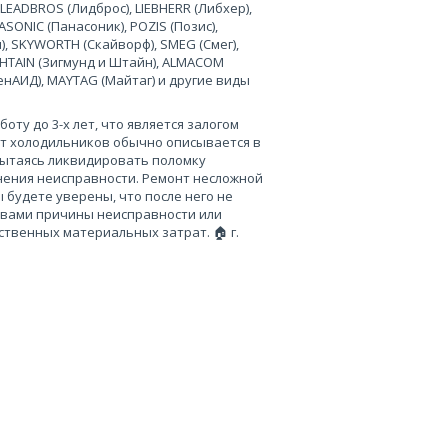
 LEADBROS (Лидброс), LIEBHERR (Либхер),
SONIC (Панасоник), POZIS (Позис),
), SKYWORTH (Скайворф), SMEG (Смег),
 SHTAIN (Зигмунд и Штайн), ALMACOM
ченАИД), MAYTAG (Майтаг) и другие виды
ту до 3-х лет, что является залогом
нт холодильников обычно описывается в
пытаясь ликвидировать поломку
нения неисправности. Ремонт несложной
 будете уверены, что после него не
 вами причины неисправности или
твенных материальных затрат. 🏠 г.