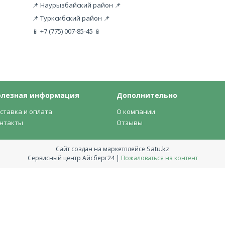
📌 Наурызбайский район 📌
📌 Турксибский район 📌
📱 +7 (775) 007-85-45 📱
олезная информация
Дополнительно
ставка и оплата
О компании
нтакты
Отзывы
Satu.kz
Сайт создан на маркетплейсе
Сервисный центр Айсберг24 |
Пожаловаться на контент