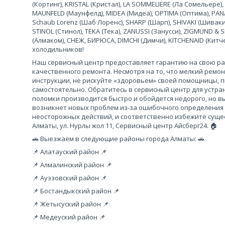
(Кортинг), KRISTAL (Кристал), LA SOMMELIERE (Ла Сомельере),
MAUNFELD (Маунфелд), MIDEA (Мидеа), OPTIMA (Оптима), PANA
Schaub Lorenz (Шаб Лоренс), SHARP (Шарп), SHIVAKI (Шиваки
STINOL (Стинол), TEKA (Тека), ZANUSSI (Занусси), ZIGMUND &
(Алмаком), СНЕЖ, БИРЮСА, DIMCHI (Димчи), KITCHENAID (Кит
холодильников!
Наш сервисный центр предоставляет гарантию на свою рабо
качественного ремонта. Несмотря на то, что мелкий ремо
инструкции, не рискуйте «здоровьем» своей помощницы, 
самостоятельно. Обратитесь в сервисный центр для устра
поломки производится быстро и обойдется недорого, но вы
возникнет новых проблем из-за ошибочного определения
неосторожных действий, и соответственно избежите сущес
Алматы, ул. Нурлы жол 11, Сервисный центр Айсберг24. 🏠
🚗 Выезжаем в следующие районы города Алматы: 🚗
📌 Алатауский район 📌
📌 Алмалинский район 📌
📌 Ауэзовский район 📌
📌 Бостандыкский район 📌
📌 Жетысуский район 📌
📌 Медеуский район 📌