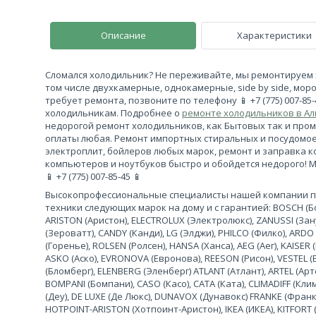
Описание
Характеристики
Сломался холодильник? Не переживайте, мы ремонтируем 
том числе двухкамерные, однокамерные, side by side, моро
требует ремонта, позвоните по телефону 📱 +7 (775) 007-85
холодильникам. Подробнее о
ремонте холодильников в А
недорогой ремонт холодильников, как Бытовых так и про
оплаты любая. Ремонт импортных стиральных и посудомо
электроплит, бойлеров любых марок, ремонт и заправка 
компьютеров и ноутбуков быстро и обойдется недорого! 
📱 +7 (775) 007-85-45 📱
Высокопрофессиональные специалисты нашей компании 
техники следующих марок на дому и с гарантией: BOSCH (Бош
ARISTON (Аристон), ELECTROLUX (Электролюкс), ZANUSSI (За
(Зероватт), CANDY (Канди), LG (Элджи), PHILCO (Филко), ARDO
(Горенье), ROLSEN (Ролсен), HANSA (Ханса), AEG (Аег), KAISER (
ASKO (Аско), EVRONOVA (Евронова), REESON (Рисон), VESTEL (
(Бломберг), ELENBERG (Эленберг) ATLANT (Атлант), ARTEL (Арте
BOMPANI (Бомпани), CASO (Касо), CATA (Ката), CLIMADIFF (К
(Деу), DE LUXE (Де Люкс), DUNAVOX (Дунавокс) FRANKE (Франке)
HOTPOINT-ARISTON (Хотпоинт-Аристон), IKEA (ИКЕА), KITFORT