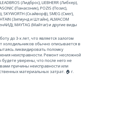
 LEADBROS (Лидброс), LIEBHERR (Либхер),
SONIC (Панасоник), POZIS (Позис),
), SKYWORTH (Скайворф), SMEG (Смег),
 SHTAIN (Зигмунд и Штайн), ALMACOM
ченАИД), MAYTAG (Майтаг) и другие виды
ту до 3-х лет, что является залогом
нт холодильников обычно описывается в
пытаясь ликвидировать поломку
нения неисправности. Ремонт несложной
 будете уверены, что после него не
 вами причины неисправности или
твенных материальных затрат. 🏠 г.