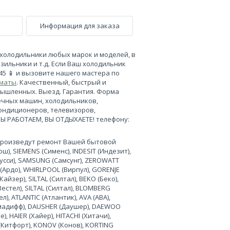
Информация для заказа
холодильники любых марок и моделей, в
зильники и т.д. Если Ваш холодильник
-45 📱 и вызовите нашего мастера по
лматы
. Качественный, быстрый и
мышленных. Выезд. Гарантия. Форма
ечных машин, холодильников,
кондиционеров, телевизоров,
МЫ РАБОТАЕМ, ВЫ ОТДЫХАЕТЕ! телефону:
произведут ремонт Вашей бытовой
), SIEMENS (Сименс), INDESIT (Индезит),
нусси), SAMSUNG (Самсунг), ZEROWATT
 (Ардо), WHIRLPOOL (Вирпул), GORENJE
Кайзер), SILTAL (Силтал), BEKO (Беко),
Вестел), SILTAL (Силтал), BLOMBERG
л), ATLANTIC (Атлантик), AVA (АВА),
лимадифф), DAUSHER (Даушер), DAEWOO
, HAIER (Хайер), HITACHI (Хитачи),
 (Китфорт), KONOV (Конов), KORTING