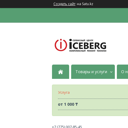
Создать сайт
на Satu.kz
Товары и услуги
О н
Услуга
от
1 000 ₸
+7 (775) 007-85-45