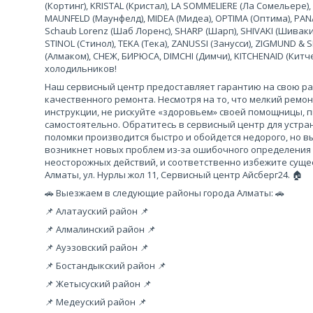
(Кортинг), KRISTAL (Кристал), LA SOMMELIERE (Ла Сомельере),
MAUNFELD (Маунфелд), MIDEA (Мидеа), OPTIMA (Оптима), PANA
Schaub Lorenz (Шаб Лоренс), SHARP (Шарп), SHIVAKI (Шиваки
STINOL (Стинол), TEKA (Тека), ZANUSSI (Занусси), ZIGMUND &
(Алмаком), СНЕЖ, БИРЮСА, DIMCHI (Димчи), KITCHENAID (Кит
холодильников!
Наш сервисный центр предоставляет гарантию на свою рабо
качественного ремонта. Несмотря на то, что мелкий ремо
инструкции, не рискуйте «здоровьем» своей помощницы, 
самостоятельно. Обратитесь в сервисный центр для устра
поломки производится быстро и обойдется недорого, но вы
возникнет новых проблем из-за ошибочного определения
неосторожных действий, и соответственно избежите сущес
Алматы, ул. Нурлы жол 11, Сервисный центр Айсберг24. 🏠
🚗 Выезжаем в следующие районы города Алматы: 🚗
📌 Алатауский район 📌
📌 Алмалинский район 📌
📌 Ауэзовский район 📌
📌 Бостандыкский район 📌
📌 Жетысуский район 📌
📌 Медеуский район 📌