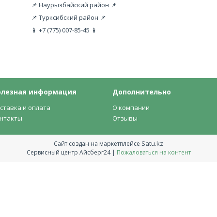
📌 Наурызбайский район 📌
📌 Турксибский район 📌
📱 +7 (775) 007-85-45 📱
олезная информация
Дополнительно
ставка и оплата
О компании
нтакты
Отзывы
Satu.kz
Сайт создан на маркетплейсе
Сервисный центр Айсберг24 |
Пожаловаться на контент