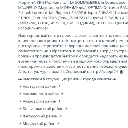
(Кортинг), KRISTAL (Кристал), LA SOMMELIERE (Ла Сомельере),
MAUNFELD (Маунфелд), MIDEA (Мидеа), OPTIMA (Оптима), PANA
Schaub Lorenz (Шаб Лоренс), SHARP (Шарп), SHIVAKI (Шиваки
STINOL (Стинол), TEKA (Тека), ZANUSSI (Занусси), ZIGMUND &
(Алмаком), СНЕЖ, БИРЮСА, DIMCHI (Димчи), KITCHENAID (Кит
холодильников!
Наш сервисный центр предоставляет гарантию на свою рабо
качественного ремонта. Несмотря на то, что мелкий ремо
инструкции, не рискуйте «здоровьем» своей помощницы, 
самостоятельно. Обратитесь в сервисный центр для устра
поломки производится быстро и обойдется недорого, но вы
возникнет новых проблем из-за ошибочного определения
неосторожных действий, и соответственно избежите сущес
Алматы, ул. Нурлы жол 11, Сервисный центр Айсберг24. 🏠
🚗 Выезжаем в следующие районы города Алматы: 🚗
📌 Алатауский район 📌
📌 Алмалинский район 📌
📌 Ауэзовский район 📌
📌 Бостандыкский район 📌
📌 Жетысуский район 📌
📌 Медеуский район 📌