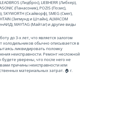
 LEADBROS (Лидброс), LIEBHERR (Либхер),
SONIC (Панасоник), POZIS (Позис),
), SKYWORTH (Скайворф), SMEG (Смег),
 SHTAIN (Зигмунд и Штайн), ALMACOM
ченАИД), MAYTAG (Майтаг) и другие виды
ту до 3-х лет, что является залогом
нт холодильников обычно описывается в
пытаясь ликвидировать поломку
нения неисправности. Ремонт несложной
 будете уверены, что после него не
 вами причины неисправности или
твенных материальных затрат. 🏠 г.