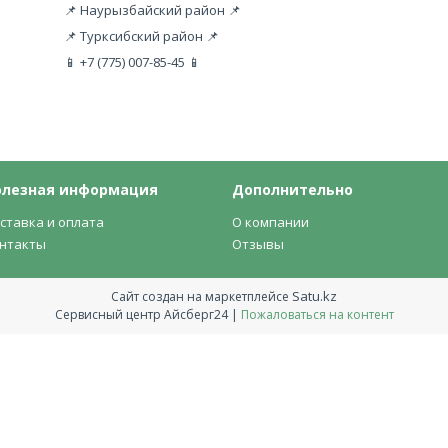
📌 Наурызбайский район 📌
📌 Турксибский район 📌
📱 +7 (775) 007-85-45 📱
олезная информация
Дополнительно
ставка и оплата
О компании
нтакты
Отзывы
Satu.kz
Сайт создан на маркетплейсе
Сервисный центр Айсберг24 |
Пожаловаться на контент