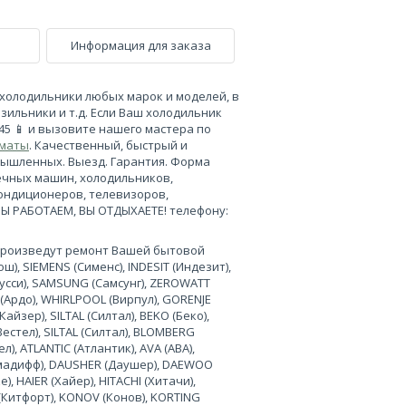
Информация для заказа
холодильники любых марок и моделей, в
зильники и т.д. Если Ваш холодильник
-45 📱 и вызовите нашего мастера по
лматы
. Качественный, быстрый и
мышленных. Выезд. Гарантия. Форма
ечных машин, холодильников,
кондиционеров, телевизоров,
МЫ РАБОТАЕМ, ВЫ ОТДЫХАЕТЕ! телефону:
произведут ремонт Вашей бытовой
), SIEMENS (Сименс), INDESIT (Индезит),
нусси), SAMSUNG (Самсунг), ZEROWATT
 (Ардо), WHIRLPOOL (Вирпул), GORENJE
Кайзер), SILTAL (Силтал), BEKO (Беко),
Вестел), SILTAL (Силтал), BLOMBERG
л), ATLANTIC (Атлантик), AVA (АВА),
лимадифф), DAUSHER (Даушер), DAEWOO
, HAIER (Хайер), HITACHI (Хитачи),
 (Китфорт), KONOV (Конов), KORTING