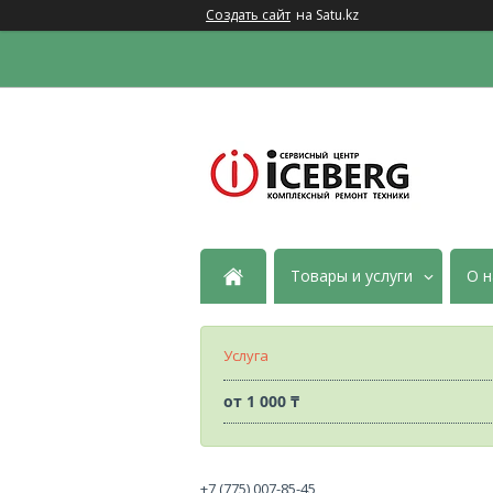
Создать сайт
на Satu.kz
Товары и услуги
О н
Услуга
от
1 000 ₸
+7 (775) 007-85-45