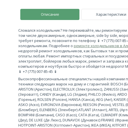
Описание
Характеристики
Сломался холодильник? Не переживайте, мы ремонтируем 
том числе двухкамерные, однокамерные, side by side, моро
требует ремонта, позвоните по телефону 📱 +7 (775) 007-85
холодильникам. Подробнее о
ремонте холодильников в А
недорогой ремонт холодильников, как Бытовых так и про
оплаты любая. Ремонт импортных стиральных и посудомо
электроплит, бойлеров любых марок, ремонт и заправка 
компьютеров и ноутбуков быстро и обойдется недорого! 
📱 +7 (775) 007-85-45 📱
Высокопрофессиональные специалисты нашей компании 
техники следующих марок на дому и с гарантией: BOSCH (Бош
ARISTON (Аристон), ELECTROLUX (Электролюкс), ZANUSSI (За
(Зероватт), CANDY (Канди), LG (Элджи), PHILCO (Филко), ARDO
(Горенье), ROLSEN (Ролсен), HANSA (Ханса), AEG (Аег), KAISER (
ASKO (Аско), EVRONOVA (Евронова), REESON (Рисон), VESTEL (
(Бломберг), ELENBERG (Эленберг) ATLANT (Атлант), ARTEL (Арте
BOMPANI (Бомпани), CASO (Касо), CATA (Ката), CLIMADIFF (К
(Деу), DE LUXE (Де Люкс), DUNAVOX (Дунавокс) FRANKE (Франке)
HOTPOINT-ARISTON (Хотпоинт-Аристон), IKEA (ИКЕА), KITFORT