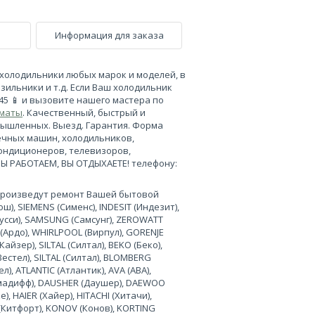
Информация для заказа
холодильники любых марок и моделей, в
зильники и т.д. Если Ваш холодильник
-45 📱 и вызовите нашего мастера по
лматы
. Качественный, быстрый и
мышленных. Выезд. Гарантия. Форма
ечных машин, холодильников,
кондиционеров, телевизоров,
МЫ РАБОТАЕМ, ВЫ ОТДЫХАЕТЕ! телефону:
произведут ремонт Вашей бытовой
), SIEMENS (Сименс), INDESIT (Индезит),
нусси), SAMSUNG (Самсунг), ZEROWATT
 (Ардо), WHIRLPOOL (Вирпул), GORENJE
Кайзер), SILTAL (Силтал), BEKO (Беко),
Вестел), SILTAL (Силтал), BLOMBERG
л), ATLANTIC (Атлантик), AVA (АВА),
лимадифф), DAUSHER (Даушер), DAEWOO
, HAIER (Хайер), HITACHI (Хитачи),
 (Китфорт), KONOV (Конов), KORTING