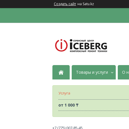
Создать сайт
на Satu.kz
Товары и услуги
О н
Услуга
от
1 000 ₸
+7 (775) 007-85-45