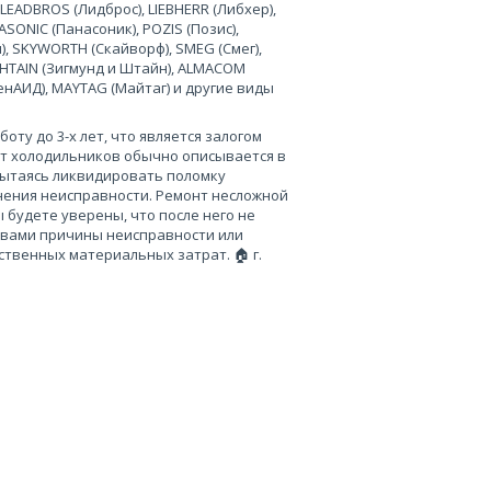
 LEADBROS (Лидброс), LIEBHERR (Либхер),
SONIC (Панасоник), POZIS (Позис),
), SKYWORTH (Скайворф), SMEG (Смег),
 SHTAIN (Зигмунд и Штайн), ALMACOM
ченАИД), MAYTAG (Майтаг) и другие виды
ту до 3-х лет, что является залогом
нт холодильников обычно описывается в
пытаясь ликвидировать поломку
нения неисправности. Ремонт несложной
 будете уверены, что после него не
 вами причины неисправности или
твенных материальных затрат. 🏠 г.