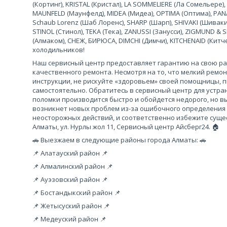
(Кортинг), KRISTAL (Кристал), LA SOMMELIERE (Ла Сомельере),
MAUNFELD (Маунфелд), MIDEA (Мидеа), OPTIMA (Оптима), PANA
Schaub Lorenz (Шаб Лоренс), SHARP (Шарп), SHIVAKI (Шиваки
STINOL (Стинол), TEKA (Тека), ZANUSSI (Занусси), ZIGMUND &
(Алмаком), СНЕЖ, БИРЮСА, DIMCHI (Димчи), KITCHENAID (Кит
холодильников!
Наш сервисный центр предоставляет гарантию на свою рабо
качественного ремонта. Несмотря на то, что мелкий ремо
инструкции, не рискуйте «здоровьем» своей помощницы, 
самостоятельно. Обратитесь в сервисный центр для устра
поломки производится быстро и обойдется недорого, но вы
возникнет новых проблем из-за ошибочного определения
неосторожных действий, и соответственно избежите сущес
Алматы, ул. Нурлы жол 11, Сервисный центр Айсберг24. 🏠
🚗 Выезжаем в следующие районы города Алматы: 🚗
📌 Алатауский район 📌
📌 Алмалинский район 📌
📌 Ауэзовский район 📌
📌 Бостандыкский район 📌
📌 Жетысуский район 📌
📌 Медеуский район 📌