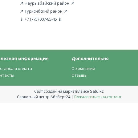
📌 Наурызбайский район 📌
📌 Турксибский район 📌
📱 +7 (775) 007-85-45 📱
олезная информация
Дополнительно
ставка и оплата
О компании
нтакты
Отзывы
Satu.kz
Сайт создан на маркетплейсе
Сервисный центр Айсберг24 |
Пожаловаться на контент