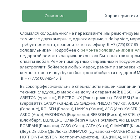
Описание
Характеристики
Сломался холодильник? Не переживайте, мы ремонтируем 
том числе двухкамерные, однокамерные, side by side, моро
требует ремонта, позвоните по телефону 📱 +7 (775) 007-85
холодильникам. Подробнее о
ремонте холодильников в А
недорогой ремонт холодильников, как Бытовых так и про
оплаты любая. Ремонт импортных стиральных и посудомо
электроплит, бойлеров любых марок, ремонт и заправка 
компьютеров и ноутбуков быстро и обойдется недорого! 
📱 +7 (775) 007-85-45 📱
Высокопрофессиональные специалисты нашей компании 
техники следующих марок на дому и с гарантией: BOSCH (Бош
ARISTON (Аристон), ELECTROLUX (Электролюкс), ZANUSSI (За
(Зероватт), CANDY (Канди), LG (Элджи), PHILCO (Филко), ARDO
(Горенье), ROLSEN (Ролсен), HANSA (Ханса), AEG (Аег), KAISER (
ASKO (Аско), EVRONOVA (Евронова), REESON (Рисон), VESTEL (
(Бломберг), ELENBERG (Эленберг) ATLANT (Атлант), ARTEL (Арте
BOMPANI (Бомпани), CASO (Касо), CATA (Ката), CLIMADIFF (К
(Деу), DE LUXE (Де Люкс), DUNAVOX (Дунавокс) FRANKE (Франке)
HOTPOINT-ARISTON (Хотпоинт-Аристон), IKEA (ИКЕА), KITFORT