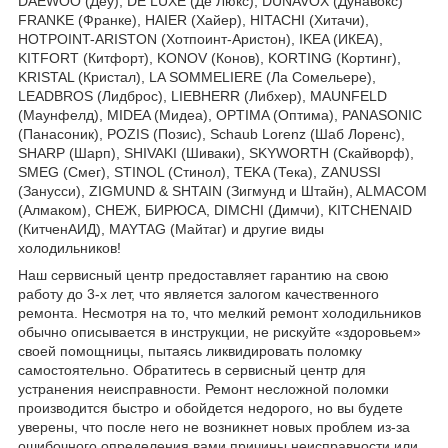
DAEWOO (Деу), DE LUXE (Де Люкс), DUNAVOX (Дунавокс)
FRANKE (Франке), HAIER (Хайер), HITACHI (Хитачи),
HOTPOINT-ARISTON (Хотпоинт-Аристон), IKEA (ИКЕА),
KITFORT (Китфорт), KONOV (Конов), KORTING (Кортинг),
KRISTAL (Кристал), LA SOMMELIERE (Ла Сомельере),
LEADBROS (Лидброс), LIEBHERR (Либхер), MAUNFELD
(Маунфелд), MIDEA (Мидеа), OPTIMA (Оптима), PANASONIC
(Панасоник), POZIS (Позис), Schaub Lorenz (Шаб Лоренс),
SHARP (Шарп), SHIVAKI (Шиваки), SKYWORTH (Скайворф),
SMEG (Смег), STINOL (Стинол), TEKA (Тека), ZANUSSI
(Занусси), ZIGMUND & SHTAIN (Зигмунд и Штайн), ALMACOM
(Алмаком), СНЕЖ, БИРЮСА, DIMCHI (Димчи), KITCHENAID
(КитченАИД), MAYTAG (Майтаг) и другие виды
холодильников!
Наш сервисный центр предоставляет гарантию на свою
работу до 3-х лет, что является залогом качественного
ремонта. Несмотря на то, что мелкий ремонт холодильников
обычно описывается в инструкции, не рискуйте «здоровьем»
своей помощницы, пытаясь ликвидировать поломку
самостоятельно. Обратитесь в сервисный центр для
устранения неисправности. Ремонт несложной поломки
производится быстро и обойдется недорого, но вы будете
уверены, что после него не возникнет новых проблем из-за
ошибочного определения вами причины неисправности или