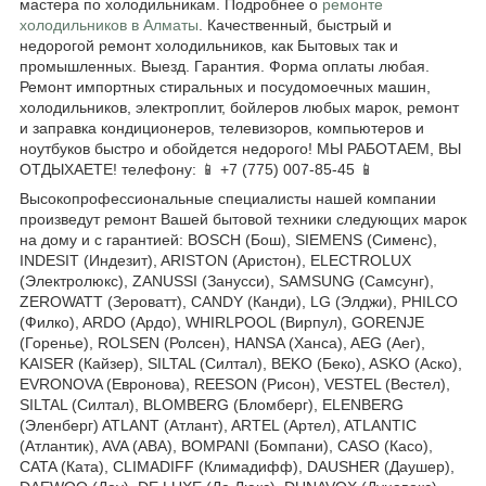
мастера по холодильникам. Подробнее о
ремонте
холодильников в Алматы
. Качественный, быстрый и
недорогой ремонт холодильников, как Бытовых так и
промышленных. Выезд. Гарантия. Форма оплаты любая.
Ремонт импортных стиральных и посудомоечных машин,
холодильников, электроплит, бойлеров любых марок, ремонт
и заправка кондиционеров, телевизоров, компьютеров и
ноутбуков быстро и обойдется недорого! МЫ РАБОТАЕМ, ВЫ
ОТДЫХАЕТЕ! телефону: 📱 +7 (775) 007-85-45 📱
Высокопрофессиональные специалисты нашей компании
произведут ремонт Вашей бытовой техники следующих марок
на дому и с гарантией: BOSCH (Бош), SIEMENS (Сименс),
INDESIT (Индезит), ARISTON (Аристон), ELECTROLUX
(Электролюкс), ZANUSSI (Занусси), SAMSUNG (Самсунг),
ZEROWATT (Зероватт), CANDY (Канди), LG (Элджи), PHILCO
(Филко), ARDO (Ардо), WHIRLPOOL (Вирпул), GORENJE
(Горенье), ROLSEN (Ролсен), HANSA (Ханса), AEG (Аег),
KAISER (Кайзер), SILTAL (Силтал), BEKO (Беко), ASKO (Аско),
EVRONOVA (Евронова), REESON (Рисон), VESTEL (Вестел),
SILTAL (Силтал), BLOMBERG (Бломберг), ELENBERG
(Эленберг) ATLANT (Атлант), ARTEL (Артел), ATLANTIC
(Атлантик), AVA (АВА), BOMPANI (Бомпани), CASO (Касо),
CATA (Ката), CLIMADIFF (Климадифф), DAUSHER (Даушер),