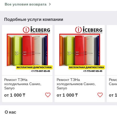
Все условия возврата
Подобные услуги компании
Ремонт ТЭНа
Ремонт ТЭНа
Ремо
холодильника Санио,
холодильников Санио,
Сани
Sanyo
Sanyo
1 000
1 000
от
₸
от
₸
от
О нас