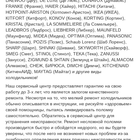
DAEWOO (Деу), DE LUXE (Де Люкс), DUNAVOX (Дунавокс)
FRANKE (Франке), HAIER (Хайер), HITACHI (Хитачи),
HOTPOINT-ARISTON (Хотпоинт-Аристон), IKEA (ИКЕА),
KITFORT (Китфорт), KONOV (Конов), KORTING (Кортинг),
KRISTAL (Кристал), LA SOMMELIERE (Ла Сомельере),
LEADBROS (Лидброс), LIEBHERR (Либхер), MAUNFELD
(Маунфелд), MIDEA (Мидеа), OPTIMA (Оптима), PANASONIC
(Панасоник), POZIS (Позис), Schaub Lorenz (Шаб Лоренс),
SHARP (Шарп), SHIVAKI (Шиваки), SKYWORTH (Скайворф),
SMEG (Смег), STINOL (Стинол), TEKA (Тека), ZANUSSI
(Занусси), ZIGMUND & SHTAIN (Зигмунд и Штайн), ALMACOM
(Алмаком), СНЕЖ, БИРЮСА, DIMCHI (Димчи), KITCHENAID
(КитченАИД), MAYTAG (Майтаг) и другие виды
холодильников!
Наш сервисный центр предоставляет гарантию на свою
работу до 3-х лет, что является залогом качественного
ремонта. Несмотря на то, что мелкий ремонт холодильников
обычно описывается в инструкции, не рискуйте «здоровьем»
своей помощницы, пытаясь ликвидировать поломку
самостоятельно. Обратитесь в сервисный центр для
устранения неисправности. Ремонт несложной поломки
производится быстро и обойдется недорого, но вы будете
уверены, что после него не возникнет новых проблем из-за
ошибочного определения вами причины неисправности или