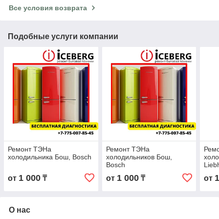
Все условия возврата
Подобные услуги компании
Ремонт ТЭНа
Ремонт ТЭНа
Рем
холодильника Бош, Bosch
холодильников Бош,
холо
Bosch
Lieb
1 000
1 000
от
₸
от
₸
от
О нас