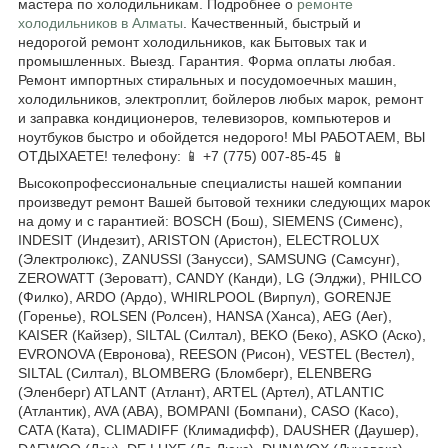
мастера по холодильникам. Подробнее о
ремонте
холодильников в Алматы
. Качественный, быстрый и
недорогой ремонт холодильников, как Бытовых так и
промышленных. Выезд. Гарантия. Форма оплаты любая.
Ремонт импортных стиральных и посудомоечных машин,
холодильников, электроплит, бойлеров любых марок, ремонт
и заправка кондиционеров, телевизоров, компьютеров и
ноутбуков быстро и обойдется недорого! МЫ РАБОТАЕМ, ВЫ
ОТДЫХАЕТЕ! телефону: 📱 +7 (775) 007-85-45 📱
Высокопрофессиональные специалисты нашей компании
произведут ремонт Вашей бытовой техники следующих марок
на дому и с гарантией: BOSCH (Бош), SIEMENS (Сименс),
INDESIT (Индезит), ARISTON (Аристон), ELECTROLUX
(Электролюкс), ZANUSSI (Занусси), SAMSUNG (Самсунг),
ZEROWATT (Зероватт), CANDY (Канди), LG (Элджи), PHILCO
(Филко), ARDO (Ардо), WHIRLPOOL (Вирпул), GORENJE
(Горенье), ROLSEN (Ролсен), HANSA (Ханса), AEG (Аег),
KAISER (Кайзер), SILTAL (Силтал), BEKO (Беко), ASKO (Аско),
EVRONOVA (Евронова), REESON (Рисон), VESTEL (Вестел),
SILTAL (Силтал), BLOMBERG (Бломберг), ELENBERG
(Эленберг) ATLANT (Атлант), ARTEL (Артел), ATLANTIC
(Атлантик), AVA (АВА), BOMPANI (Бомпани), CASO (Касо),
CATA (Ката), CLIMADIFF (Климадифф), DAUSHER (Даушер),