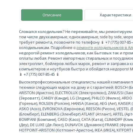
Описание
Характеристики
Сломался холодильник? Не переживайте, мы ремонтируем 
том числе двухкамерные, однокамерные, side by side, моро
требует ремонта, позвоните по телефону 📱 +7 (775) 007-85
холодильникам. Подробнее о
ремонте холодильников в А
недорогой ремонт холодильников, как Бытовых так и про
оплаты любая. Ремонт импортных стиральных и посудомо
электроплит, бойлеров любых марок, ремонт и заправка 
компьютеров и ноутбуков быстро и обойдется недорого! 
📱 +7 (775) 007-85-45 📱
Высокопрофессиональные специалисты нашей компании 
техники следующих марок на дому и с гарантией: BOSCH (Бош
ARISTON (Аристон), ELECTROLUX (Электролюкс), ZANUSSI (За
(Зероватт), CANDY (Канди), LG (Элджи), PHILCO (Филко), ARDO
(Горенье), ROLSEN (Ролсен), HANSA (Ханса), AEG (Аег), KAISER (
ASKO (Аско), EVRONOVA (Евронова), REESON (Рисон), VESTEL (
(Бломберг), ELENBERG (Эленберг) ATLANT (Атлант), ARTEL (Арте
BOMPANI (Бомпани), CASO (Касо), CATA (Ката), CLIMADIFF (К
(Деу), DE LUXE (Де Люкс), DUNAVOX (Дунавокс) FRANKE (Франке)
HOTPOINT-ARISTON (Хотпоинт-Аристон), IKEA (ИКЕА), KITFORT