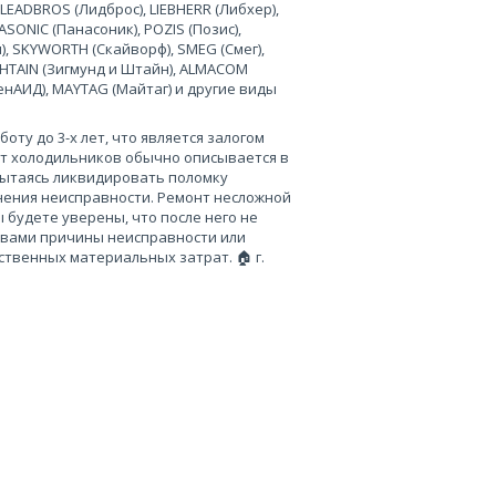
 LEADBROS (Лидброс), LIEBHERR (Либхер),
SONIC (Панасоник), POZIS (Позис),
), SKYWORTH (Скайворф), SMEG (Смег),
 SHTAIN (Зигмунд и Штайн), ALMACOM
ченАИД), MAYTAG (Майтаг) и другие виды
ту до 3-х лет, что является залогом
нт холодильников обычно описывается в
пытаясь ликвидировать поломку
нения неисправности. Ремонт несложной
 будете уверены, что после него не
 вами причины неисправности или
твенных материальных затрат. 🏠 г.