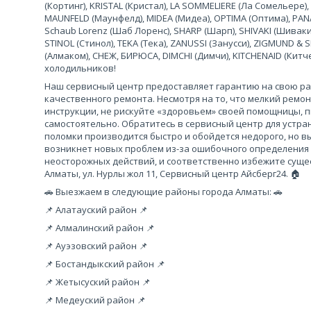
(Кортинг), KRISTAL (Кристал), LA SOMMELIERE (Ла Сомельере),
MAUNFELD (Маунфелд), MIDEA (Мидеа), OPTIMA (Оптима), PANA
Schaub Lorenz (Шаб Лоренс), SHARP (Шарп), SHIVAKI (Шиваки
STINOL (Стинол), TEKA (Тека), ZANUSSI (Занусси), ZIGMUND &
(Алмаком), СНЕЖ, БИРЮСА, DIMCHI (Димчи), KITCHENAID (Кит
холодильников!
Наш сервисный центр предоставляет гарантию на свою рабо
качественного ремонта. Несмотря на то, что мелкий ремо
инструкции, не рискуйте «здоровьем» своей помощницы, 
самостоятельно. Обратитесь в сервисный центр для устра
поломки производится быстро и обойдется недорого, но вы
возникнет новых проблем из-за ошибочного определения
неосторожных действий, и соответственно избежите сущес
Алматы, ул. Нурлы жол 11, Сервисный центр Айсберг24. 🏠
🚗 Выезжаем в следующие районы города Алматы: 🚗
📌 Алатауский район 📌
📌 Алмалинский район 📌
📌 Ауэзовский район 📌
📌 Бостандыкский район 📌
📌 Жетысуский район 📌
📌 Медеуский район 📌