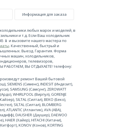
Информация для заказа
холодильники любых марок и моделей, в
зильники и т.д. Если Ваш холодильник
-45 📱 и вызовите нашего мастера по
лматы
. Качественный, быстрый и
мышленных. Выезд. Гарантия. Форма
ечных машин, холодильников,
кондиционеров, телевизоров,
МЫ РАБОТАЕМ, ВЫ ОТДЫХАЕТЕ! телефону:
произведут ремонт Вашей бытовой
), SIEMENS (Сименс), INDESIT (Индезит),
нусси), SAMSUNG (Самсунг), ZEROWATT
 (Ардо), WHIRLPOOL (Вирпул), GORENJE
Кайзер), SILTAL (Силтал), BEKO (Беко),
Вестел), SILTAL (Силтал), BLOMBERG
л), ATLANTIC (Атлантик), AVA (АВА),
лимадифф), DAUSHER (Даушер), DAEWOO
, HAIER (Хайер), HITACHI (Хитачи),
 (Китфорт), KONOV (Конов), KORTING