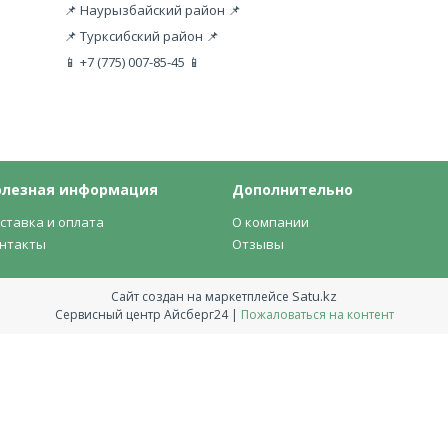
📌 Наурызбайский район 📌
📌 Турксибский район 📌
📱 +7 (775) 007-85-45 📱
олезная информация
Дополнительно
ставка и оплата
О компании
нтакты
Отзывы
Satu.kz
Сайт создан на маркетплейсе
Сервисный центр Айсберг24 |
Пожаловаться на контент