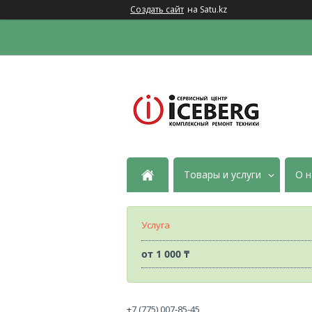
Создать сайт
на Satu.kz
Товары и услуги
О н
Услуга
от
1 000 ₸
+7 (775) 007-85-45