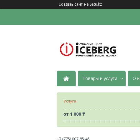
Создать сайт
на Satu.kz
Товары и услуги
О н
Услуга
от
1 000 ₸
+7 (775) 007-85-45