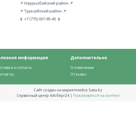
📌 Наурызбайский район 📌
📌 Турксибский район 📌
📱 +7 (775) 007-85-45 📱
олезная информация
Дополнительно
ставка и оплата
О компании
нтакты
Отзывы
Satu.kz
Сайт создан на маркетплейсе
Сервисный центр Айсберг24 |
Пожаловаться на контент