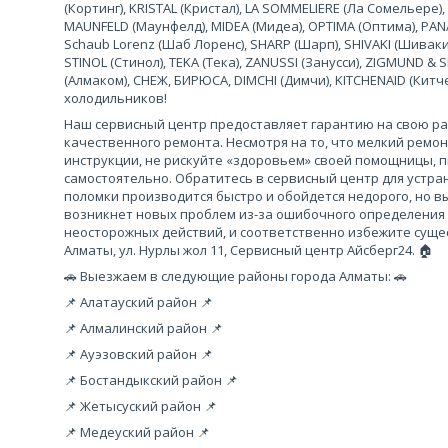
(Кортинг), KRISTAL (Кристал), LA SOMMELIERE (Ла Сомельере),
MAUNFELD (Маунфелд), MIDEA (Мидеа), OPTIMA (Оптима), PANA
Schaub Lorenz (Шаб Лоренс), SHARP (Шарп), SHIVAKI (Шиваки
STINOL (Стинол), TEKA (Тека), ZANUSSI (Занусси), ZIGMUND &
(Алмаком), СНЕЖ, БИРЮСА, DIMCHI (Димчи), KITCHENAID (Кит
холодильников!
Наш сервисный центр предоставляет гарантию на свою рабо
качественного ремонта. Несмотря на то, что мелкий ремо
инструкции, не рискуйте «здоровьем» своей помощницы, 
самостоятельно. Обратитесь в сервисный центр для устра
поломки производится быстро и обойдется недорого, но вы
возникнет новых проблем из-за ошибочного определения
неосторожных действий, и соответственно избежите сущес
Алматы, ул. Нурлы жол 11, Сервисный центр Айсберг24. 🏠
🚗 Выезжаем в следующие районы города Алматы: 🚗
📌 Алатауский район 📌
📌 Алмалинский район 📌
📌 Ауэзовский район 📌
📌 Бостандыкский район 📌
📌 Жетысуский район 📌
📌 Медеуский район 📌