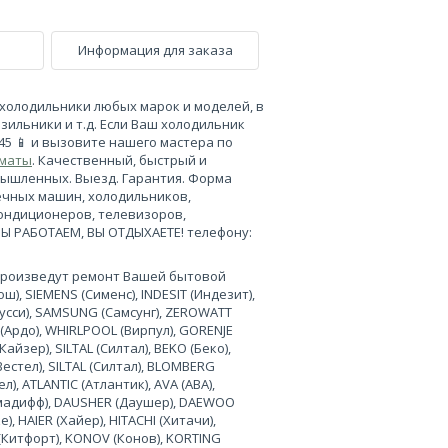
Информация для заказа
холодильники любых марок и моделей, в
зильники и т.д. Если Ваш холодильник
-45 📱 и вызовите нашего мастера по
лматы
. Качественный, быстрый и
мышленных. Выезд. Гарантия. Форма
ечных машин, холодильников,
кондиционеров, телевизоров,
МЫ РАБОТАЕМ, ВЫ ОТДЫХАЕТЕ! телефону:
произведут ремонт Вашей бытовой
), SIEMENS (Сименс), INDESIT (Индезит),
нусси), SAMSUNG (Самсунг), ZEROWATT
 (Ардо), WHIRLPOOL (Вирпул), GORENJE
Кайзер), SILTAL (Силтал), BEKO (Беко),
Вестел), SILTAL (Силтал), BLOMBERG
л), ATLANTIC (Атлантик), AVA (АВА),
лимадифф), DAUSHER (Даушер), DAEWOO
, HAIER (Хайер), HITACHI (Хитачи),
 (Китфорт), KONOV (Конов), KORTING