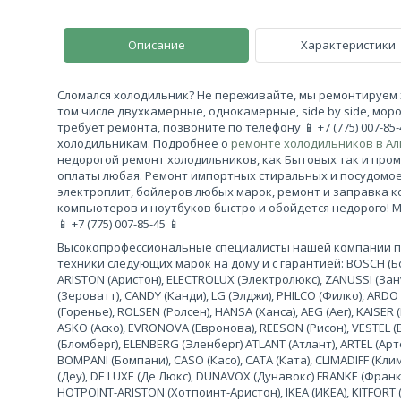
Описание
Характеристики
Сломался холодильник? Не переживайте, мы ремонтируем 
том числе двухкамерные, однокамерные, side by side, моро
требует ремонта, позвоните по телефону 📱 +7 (775) 007-85
холодильникам. Подробнее о
ремонте холодильников в А
недорогой ремонт холодильников, как Бытовых так и про
оплаты любая. Ремонт импортных стиральных и посудомо
электроплит, бойлеров любых марок, ремонт и заправка 
компьютеров и ноутбуков быстро и обойдется недорого! 
📱 +7 (775) 007-85-45 📱
Высокопрофессиональные специалисты нашей компании 
техники следующих марок на дому и с гарантией: BOSCH (Бош
ARISTON (Аристон), ELECTROLUX (Электролюкс), ZANUSSI (За
(Зероватт), CANDY (Канди), LG (Элджи), PHILCO (Филко), ARDO
(Горенье), ROLSEN (Ролсен), HANSA (Ханса), AEG (Аег), KAISER (
ASKO (Аско), EVRONOVA (Евронова), REESON (Рисон), VESTEL (
(Бломберг), ELENBERG (Эленберг) ATLANT (Атлант), ARTEL (Арте
BOMPANI (Бомпани), CASO (Касо), CATA (Ката), CLIMADIFF (К
(Деу), DE LUXE (Де Люкс), DUNAVOX (Дунавокс) FRANKE (Франке)
HOTPOINT-ARISTON (Хотпоинт-Аристон), IKEA (ИКЕА), KITFORT