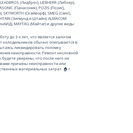
 LEADBROS (Лидброс), LIEBHERR (Либхер),
SONIC (Панасоник), POZIS (Позис),
), SKYWORTH (Скайворф), SMEG (Смег),
 SHTAIN (Зигмунд и Штайн), ALMACOM
ченАИД), MAYTAG (Майтаг) и другие виды
ту до 3-х лет, что является залогом
нт холодильников обычно описывается в
пытаясь ликвидировать поломку
нения неисправности. Ремонт несложной
 будете уверены, что после него не
 вами причины неисправности или
твенных материальных затрат. 🏠 г.