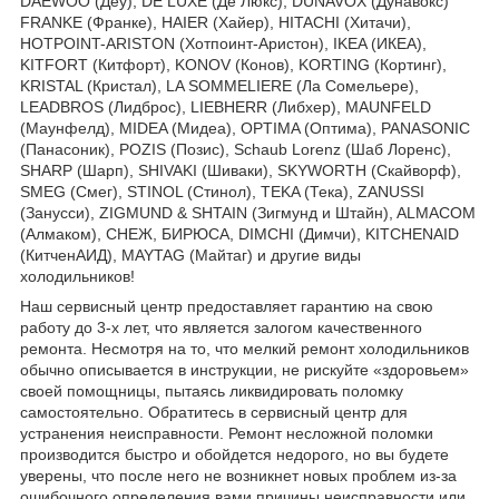
DAEWOO (Деу), DE LUXE (Де Люкс), DUNAVOX (Дунавокс)
FRANKE (Франке), HAIER (Хайер), HITACHI (Хитачи),
HOTPOINT-ARISTON (Хотпоинт-Аристон), IKEA (ИКЕА),
KITFORT (Китфорт), KONOV (Конов), KORTING (Кортинг),
KRISTAL (Кристал), LA SOMMELIERE (Ла Сомельере),
LEADBROS (Лидброс), LIEBHERR (Либхер), MAUNFELD
(Маунфелд), MIDEA (Мидеа), OPTIMA (Оптима), PANASONIC
(Панасоник), POZIS (Позис), Schaub Lorenz (Шаб Лоренс),
SHARP (Шарп), SHIVAKI (Шиваки), SKYWORTH (Скайворф),
SMEG (Смег), STINOL (Стинол), TEKA (Тека), ZANUSSI
(Занусси), ZIGMUND & SHTAIN (Зигмунд и Штайн), ALMACOM
(Алмаком), СНЕЖ, БИРЮСА, DIMCHI (Димчи), KITCHENAID
(КитченАИД), MAYTAG (Майтаг) и другие виды
холодильников!
Наш сервисный центр предоставляет гарантию на свою
работу до 3-х лет, что является залогом качественного
ремонта. Несмотря на то, что мелкий ремонт холодильников
обычно описывается в инструкции, не рискуйте «здоровьем»
своей помощницы, пытаясь ликвидировать поломку
самостоятельно. Обратитесь в сервисный центр для
устранения неисправности. Ремонт несложной поломки
производится быстро и обойдется недорого, но вы будете
уверены, что после него не возникнет новых проблем из-за
ошибочного определения вами причины неисправности или