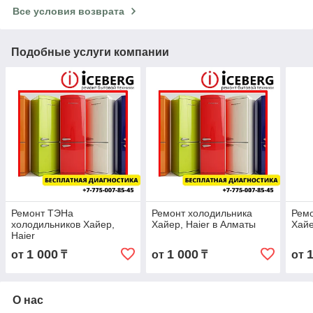
Все условия возврата
Подобные услуги компании
Ремонт ТЭНа
Ремонт холодильника
Ремо
холодильников Хайер,
Хайер, Haier в Алматы
Хайе
Haier
1 000
1 000
от
₸
от
₸
от
О нас