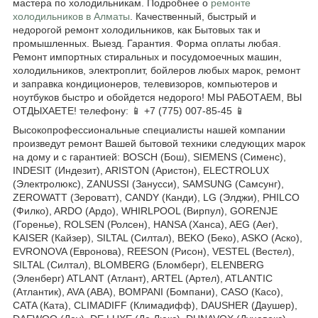
мастера по холодильникам. Подробнее о
ремонте
холодильников в Алматы
. Качественный, быстрый и
недорогой ремонт холодильников, как Бытовых так и
промышленных. Выезд. Гарантия. Форма оплаты любая.
Ремонт импортных стиральных и посудомоечных машин,
холодильников, электроплит, бойлеров любых марок, ремонт
и заправка кондиционеров, телевизоров, компьютеров и
ноутбуков быстро и обойдется недорого! МЫ РАБОТАЕМ, ВЫ
ОТДЫХАЕТЕ! телефону: 📱 +7 (775) 007-85-45 📱
Высокопрофессиональные специалисты нашей компании
произведут ремонт Вашей бытовой техники следующих марок
на дому и с гарантией: BOSCH (Бош), SIEMENS (Сименс),
INDESIT (Индезит), ARISTON (Аристон), ELECTROLUX
(Электролюкс), ZANUSSI (Занусси), SAMSUNG (Самсунг),
ZEROWATT (Зероватт), CANDY (Канди), LG (Элджи), PHILCO
(Филко), ARDO (Ардо), WHIRLPOOL (Вирпул), GORENJE
(Горенье), ROLSEN (Ролсен), HANSA (Ханса), AEG (Аег),
KAISER (Кайзер), SILTAL (Силтал), BEKO (Беко), ASKO (Аско),
EVRONOVA (Евронова), REESON (Рисон), VESTEL (Вестел),
SILTAL (Силтал), BLOMBERG (Бломберг), ELENBERG
(Эленберг) ATLANT (Атлант), ARTEL (Артел), ATLANTIC
(Атлантик), AVA (АВА), BOMPANI (Бомпани), CASO (Касо),
CATA (Ката), CLIMADIFF (Климадифф), DAUSHER (Даушер),