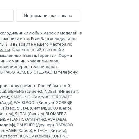
Информация для заказа
холодильники любых марок и моделей, в
зильники и т.д. Если Ваш холодильник
-45 📱 и вызовите нашего мастера по
лматы
. Качественный, быстрый и
мышленных. Выезд. Гарантия. Форма
ечных машин, холодильников,
кондиционеров, телевизоров,
МЫ РАБОТАЕМ, ВЫ ОТДЫХАЕТЕ! телефону:
произведут ремонт Вашей бытовой
), SIEMENS (Сименс), INDESIT (Индезит),
нусси), SAMSUNG (Самсунг), ZEROWATT
 (Ардо), WHIRLPOOL (Вирпул), GORENJE
Кайзер), SILTAL (Силтал), BEKO (Беко),
Вестел), SILTAL (Силтал), BLOMBERG
л), ATLANTIC (Атлантик), AVA (АВА),
лимадифф), DAUSHER (Даушер), DAEWOO
, HAIER (Хайер), HITACHI (Хитачи),
 (Китфорт), KONOV (Конов), KORTING