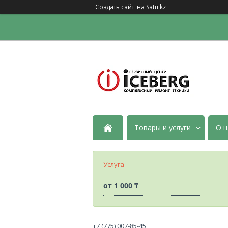
Создать сайт
на Satu.kz
Товары и услуги
О н
Услуга
от
1 000 ₸
+7 (775) 007-85-45