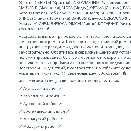
(Кортинг), KRISTAL (Кристал), LA SOMMELIERE (Ла Сомельере),
MAUNFELD (Маунфелд), MIDEA (Мидеа), OPTIMA (Оптима), PANA
Schaub Lorenz (Шаб Лоренс), SHARP (Шарп), SHIVAKI (Шиваки
STINOL (Стинол), TEKA (Тека), ZANUSSI (Занусси), ZIGMUND &
(Алмаком), СНЕЖ, БИРЮСА, DIMCHI (Димчи), KITCHENAID (Кит
холодильников!
Наш сервисный центр предоставляет гарантию на свою рабо
качественного ремонта. Несмотря на то, что мелкий ремо
инструкции, не рискуйте «здоровьем» своей помощницы, 
самостоятельно. Обратитесь в сервисный центр для устра
поломки производится быстро и обойдется недорого, но вы
возникнет новых проблем из-за ошибочного определения
неосторожных действий, и соответственно избежите сущес
Алматы, ул. Нурлы жол 11, Сервисный центр Айсберг24. 🏠
🚗 Выезжаем в следующие районы города Алматы: 🚗
📌 Алатауский район 📌
📌 Алмалинский район 📌
📌 Ауэзовский район 📌
📌 Бостандыкский район 📌
📌 Жетысуский район 📌
📌 Медеуский район 📌