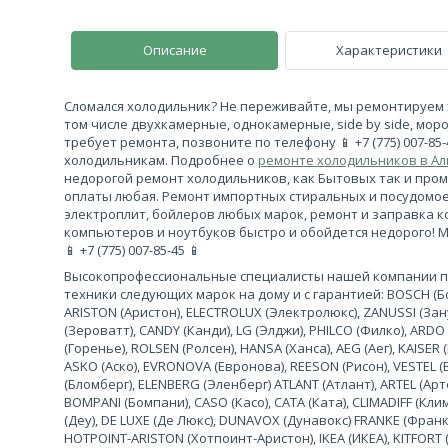
Описание
Характеристики
Сломался холодильник? Не переживайте, мы ремонтируем 
том числе двухкамерные, однокамерные, side by side, моро
требует ремонта, позвоните по телефону 📱 +7 (775) 007-85
холодильникам. Подробнее о
ремонте холодильников в А
недорогой ремонт холодильников, как Бытовых так и про
оплаты любая. Ремонт импортных стиральных и посудомо
электроплит, бойлеров любых марок, ремонт и заправка 
компьютеров и ноутбуков быстро и обойдется недорого! 
📱 +7 (775) 007-85-45 📱
Высокопрофессиональные специалисты нашей компании 
техники следующих марок на дому и с гарантией: BOSCH (Бош
ARISTON (Аристон), ELECTROLUX (Электролюкс), ZANUSSI (За
(Зероватт), CANDY (Канди), LG (Элджи), PHILCO (Филко), ARDO
(Горенье), ROLSEN (Ролсен), HANSA (Ханса), AEG (Аег), KAISER (
ASKO (Аско), EVRONOVA (Евронова), REESON (Рисон), VESTEL (
(Бломберг), ELENBERG (Эленберг) ATLANT (Атлант), ARTEL (Арте
BOMPANI (Бомпани), CASO (Касо), CATA (Ката), CLIMADIFF (К
(Деу), DE LUXE (Де Люкс), DUNAVOX (Дунавокс) FRANKE (Франке)
HOTPOINT-ARISTON (Хотпоинт-Аристон), IKEA (ИКЕА), KITFORT