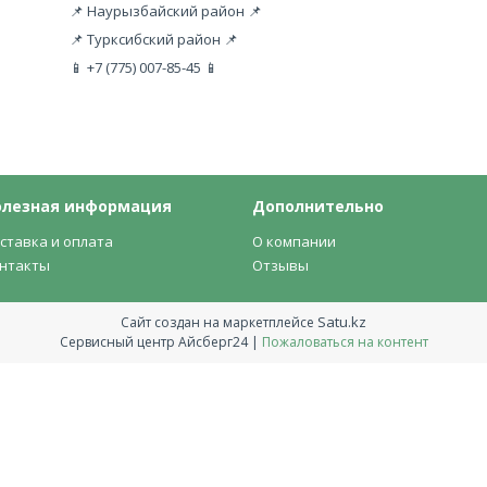
📌 Наурызбайский район 📌
📌 Турксибский район 📌
📱 +7 (775) 007-85-45 📱
олезная информация
Дополнительно
ставка и оплата
О компании
нтакты
Отзывы
Satu.kz
Сайт создан на маркетплейсе
Сервисный центр Айсберг24 |
Пожаловаться на контент