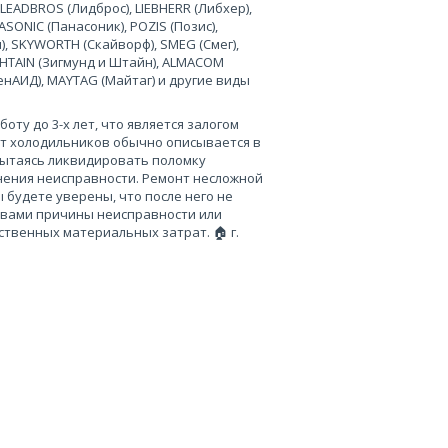
 LEADBROS (Лидброс), LIEBHERR (Либхер),
SONIC (Панасоник), POZIS (Позис),
), SKYWORTH (Скайворф), SMEG (Смег),
 SHTAIN (Зигмунд и Штайн), ALMACOM
ченАИД), MAYTAG (Майтаг) и другие виды
ту до 3-х лет, что является залогом
нт холодильников обычно описывается в
пытаясь ликвидировать поломку
нения неисправности. Ремонт несложной
 будете уверены, что после него не
 вами причины неисправности или
твенных материальных затрат. 🏠 г.