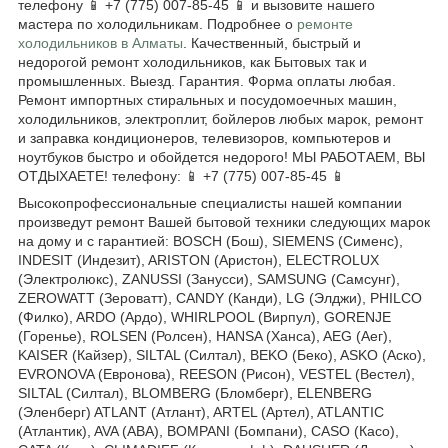
телефону 📱 +7 (775) 007-85-45 📱 и вызовите нашего
мастера по холодильникам. Подробнее о
ремонте
холодильников в Алматы
. Качественный, быстрый и
недорогой ремонт холодильников, как Бытовых так и
промышленных. Выезд. Гарантия. Форма оплаты любая.
Ремонт импортных стиральных и посудомоечных машин,
холодильников, электроплит, бойлеров любых марок, ремонт
и заправка кондиционеров, телевизоров, компьютеров и
ноутбуков быстро и обойдется недорого! МЫ РАБОТАЕМ, ВЫ
ОТДЫХАЕТЕ! телефону: 📱 +7 (775) 007-85-45 📱
Высокопрофессиональные специалисты нашей компании
произведут ремонт Вашей бытовой техники следующих марок
на дому и с гарантией: BOSCH (Бош), SIEMENS (Сименс),
INDESIT (Индезит), ARISTON (Аристон), ELECTROLUX
(Электролюкс), ZANUSSI (Занусси), SAMSUNG (Самсунг),
ZEROWATT (Зероватт), CANDY (Канди), LG (Элджи), PHILCO
(Филко), ARDO (Ардо), WHIRLPOOL (Вирпул), GORENJE
(Горенье), ROLSEN (Ролсен), HANSA (Ханса), AEG (Аег),
KAISER (Кайзер), SILTAL (Силтал), BEKO (Беко), ASKO (Аско),
EVRONOVA (Евронова), REESON (Рисон), VESTEL (Вестел),
SILTAL (Силтал), BLOMBERG (Бломберг), ELENBERG
(Эленберг) ATLANT (Атлант), ARTEL (Артел), ATLANTIC
(Атлантик), AVA (АВА), BOMPANI (Бомпани), CASO (Касо),