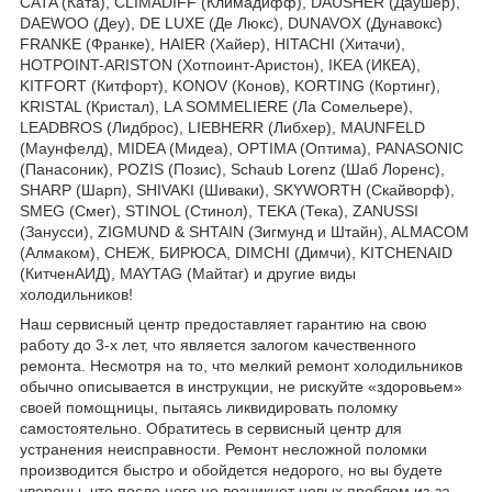
CATA (Ката), CLIMADIFF (Климадифф), DAUSHER (Даушер),
DAEWOO (Деу), DE LUXE (Де Люкс), DUNAVOX (Дунавокс)
FRANKE (Франке), HAIER (Хайер), HITACHI (Хитачи),
HOTPOINT-ARISTON (Хотпоинт-Аристон), IKEA (ИКЕА),
KITFORT (Китфорт), KONOV (Конов), KORTING (Кортинг),
KRISTAL (Кристал), LA SOMMELIERE (Ла Сомельере),
LEADBROS (Лидброс), LIEBHERR (Либхер), MAUNFELD
(Маунфелд), MIDEA (Мидеа), OPTIMA (Оптима), PANASONIC
(Панасоник), POZIS (Позис), Schaub Lorenz (Шаб Лоренс),
SHARP (Шарп), SHIVAKI (Шиваки), SKYWORTH (Скайворф),
SMEG (Смег), STINOL (Стинол), TEKA (Тека), ZANUSSI
(Занусси), ZIGMUND & SHTAIN (Зигмунд и Штайн), ALMACOM
(Алмаком), СНЕЖ, БИРЮСА, DIMCHI (Димчи), KITCHENAID
(КитченАИД), MAYTAG (Майтаг) и другие виды
холодильников!
Наш сервисный центр предоставляет гарантию на свою
работу до 3-х лет, что является залогом качественного
ремонта. Несмотря на то, что мелкий ремонт холодильников
обычно описывается в инструкции, не рискуйте «здоровьем»
своей помощницы, пытаясь ликвидировать поломку
самостоятельно. Обратитесь в сервисный центр для
устранения неисправности. Ремонт несложной поломки
производится быстро и обойдется недорого, но вы будете
уверены, что после него не возникнет новых проблем из-за