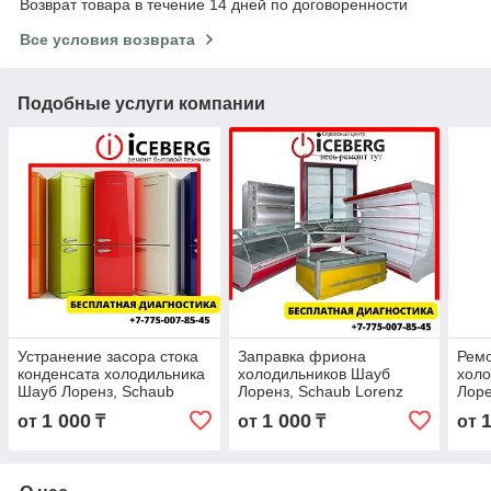
Возврат товара в течение 14 дней по договоренности
Все условия возврата
Подобные услуги компании
Устранение засора стока
Заправка фриона
Рем
конденсата холодильника
холодильников Шауб
хол
Шауб Лоренз, Schaub
Лоренз, Schaub Lorenz
Лоре
Lorenz
1 000
1 000
от
₸
от
₸
от