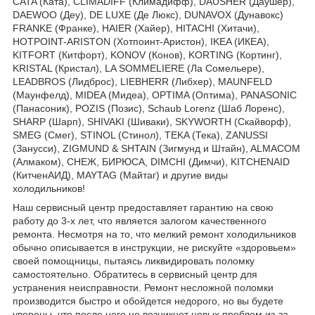
CATA (Ката), CLIMADIFF (Климадифф), DAUSHER (Даушер),
DAEWOO (Деу), DE LUXE (Де Люкс), DUNAVOX (Дунавокс)
FRANKE (Франке), HAIER (Хайер), HITACHI (Хитачи),
HOTPOINT-ARISTON (Хотпоинт-Аристон), IKEA (ИКЕА),
KITFORT (Китфорт), KONOV (Конов), KORTING (Кортинг),
KRISTAL (Кристал), LA SOMMELIERE (Ла Сомельере),
LEADBROS (Лидброс), LIEBHERR (Либхер), MAUNFELD
(Маунфелд), MIDEA (Мидеа), OPTIMA (Оптима), PANASONIC
(Панасоник), POZIS (Позис), Schaub Lorenz (Шаб Лоренс),
SHARP (Шарп), SHIVAKI (Шиваки), SKYWORTH (Скайворф),
SMEG (Смег), STINOL (Стинол), TEKA (Тека), ZANUSSI
(Занусси), ZIGMUND & SHTAIN (Зигмунд и Штайн), ALMACOM
(Алмаком), СНЕЖ, БИРЮСА, DIMCHI (Димчи), KITCHENAID
(КитченАИД), MAYTAG (Майтаг) и другие виды
холодильников!
Наш сервисный центр предоставляет гарантию на свою
работу до 3-х лет, что является залогом качественного
ремонта. Несмотря на то, что мелкий ремонт холодильников
обычно описывается в инструкции, не рискуйте «здоровьем»
своей помощницы, пытаясь ликвидировать поломку
самостоятельно. Обратитесь в сервисный центр для
устранения неисправности. Ремонт несложной поломки
производится быстро и обойдется недорого, но вы будете
уверены, что после него не возникнет новых проблем из-за