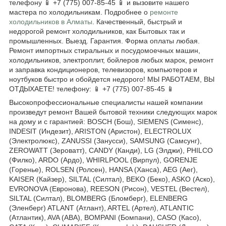
телефону 📱 +7 (775) 007-85-45 📱 и вызовите нашего
мастера по холодильникам. Подробнее о
ремонте
холодильников в Алматы
. Качественный, быстрый и
недорогой ремонт холодильников, как Бытовых так и
промышленных. Выезд. Гарантия. Форма оплаты любая.
Ремонт импортных стиральных и посудомоечных машин,
холодильников, электроплит, бойлеров любых марок, ремонт
и заправка кондиционеров, телевизоров, компьютеров и
ноутбуков быстро и обойдется недорого! МЫ РАБОТАЕМ, ВЫ
ОТДЫХАЕТЕ! телефону: 📱 +7 (775) 007-85-45 📱
Высокопрофессиональные специалисты нашей компании
произведут ремонт Вашей бытовой техники следующих марок
на дому и с гарантией: BOSCH (Бош), SIEMENS (Сименс),
INDESIT (Индезит), ARISTON (Аристон), ELECTROLUX
(Электролюкс), ZANUSSI (Занусси), SAMSUNG (Самсунг),
ZEROWATT (Зероватт), CANDY (Канди), LG (Элджи), PHILCO
(Филко), ARDO (Ардо), WHIRLPOOL (Вирпул), GORENJE
(Горенье), ROLSEN (Ролсен), HANSA (Ханса), AEG (Аег),
KAISER (Кайзер), SILTAL (Силтал), BEKO (Беко), ASKO (Аско),
EVRONOVA (Евронова), REESON (Рисон), VESTEL (Вестел),
SILTAL (Силтал), BLOMBERG (Бломберг), ELENBERG
(Эленберг) ATLANT (Атлант), ARTEL (Артел), ATLANTIC
(Атлантик), AVA (АВА), BOMPANI (Бомпани), CASO (Касо),