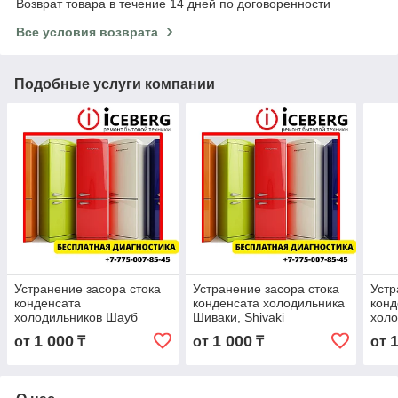
Возврат товара в течение 14 дней по договоренности
Все условия возврата
Подобные услуги компании
Устранение засора стока
Устранение засора стока
Устр
конденсата
конденсата холодильника
конд
холодильников Шауб
Шиваки, Shivaki
холо
Лоренз, Schaub Lorenz
Shiv
1 000
1 000
от
₸
от
₸
от