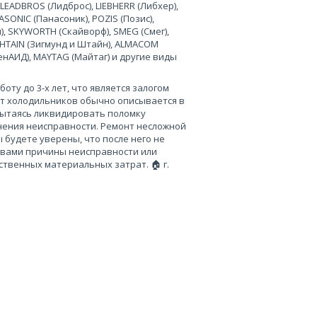
 LEADBROS (Лидброс), LIEBHERR (Либхер),
SONIC (Панасоник), POZIS (Позис),
), SKYWORTH (Скайворф), SMEG (Смег),
 SHTAIN (Зигмунд и Штайн), ALMACOM
ченАИД), MAYTAG (Майтаг) и другие виды
ту до 3-х лет, что является залогом
нт холодильников обычно описывается в
пытаясь ликвидировать поломку
нения неисправности. Ремонт несложной
 будете уверены, что после него не
 вами причины неисправности или
твенных материальных затрат. 🏠 г.