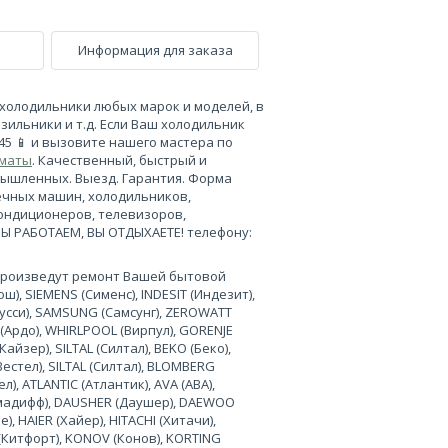
Информация для заказа
холодильники любых марок и моделей, в
зильники и т.д. Если Ваш холодильник
-45 📱 и вызовите нашего мастера по
лматы
. Качественный, быстрый и
мышленных. Выезд. Гарантия. Форма
ечных машин, холодильников,
кондиционеров, телевизоров,
МЫ РАБОТАЕМ, ВЫ ОТДЫХАЕТЕ! телефону:
произведут ремонт Вашей бытовой
), SIEMENS (Сименс), INDESIT (Индезит),
нусси), SAMSUNG (Самсунг), ZEROWATT
 (Ардо), WHIRLPOOL (Вирпул), GORENJE
Кайзер), SILTAL (Силтал), BEKO (Беко),
Вестел), SILTAL (Силтал), BLOMBERG
л), ATLANTIC (Атлантик), AVA (АВА),
лимадифф), DAUSHER (Даушер), DAEWOO
, HAIER (Хайер), HITACHI (Хитачи),
 (Китфорт), KONOV (Конов), KORTING