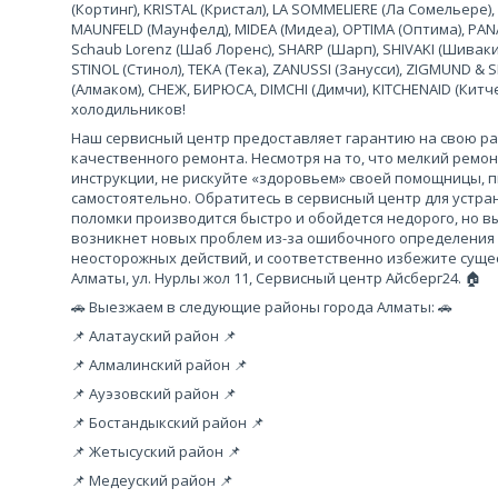
(Кортинг), KRISTAL (Кристал), LA SOMMELIERE (Ла Сомельере),
MAUNFELD (Маунфелд), MIDEA (Мидеа), OPTIMA (Оптима), PANA
Schaub Lorenz (Шаб Лоренс), SHARP (Шарп), SHIVAKI (Шиваки
STINOL (Стинол), TEKA (Тека), ZANUSSI (Занусси), ZIGMUND &
(Алмаком), СНЕЖ, БИРЮСА, DIMCHI (Димчи), KITCHENAID (Кит
холодильников!
Наш сервисный центр предоставляет гарантию на свою рабо
качественного ремонта. Несмотря на то, что мелкий ремо
инструкции, не рискуйте «здоровьем» своей помощницы, 
самостоятельно. Обратитесь в сервисный центр для устра
поломки производится быстро и обойдется недорого, но вы
возникнет новых проблем из-за ошибочного определения
неосторожных действий, и соответственно избежите сущес
Алматы, ул. Нурлы жол 11, Сервисный центр Айсберг24. 🏠
🚗 Выезжаем в следующие районы города Алматы: 🚗
📌 Алатауский район 📌
📌 Алмалинский район 📌
📌 Ауэзовский район 📌
📌 Бостандыкский район 📌
📌 Жетысуский район 📌
📌 Медеуский район 📌