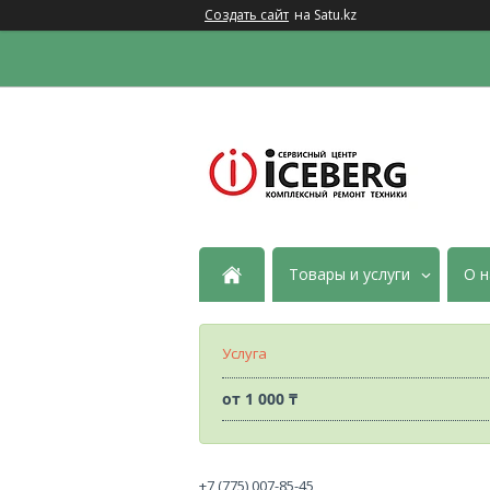
Создать сайт
на Satu.kz
Товары и услуги
О н
Услуга
от
1 000 ₸
+7 (775) 007-85-45