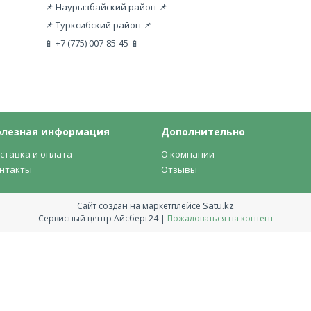
📌 Наурызбайский район 📌
📌 Турксибский район 📌
📱 +7 (775) 007-85-45 📱
олезная информация
Дополнительно
ставка и оплата
О компании
нтакты
Отзывы
Satu.kz
Сайт создан на маркетплейсе
Сервисный центр Айсберг24 |
Пожаловаться на контент