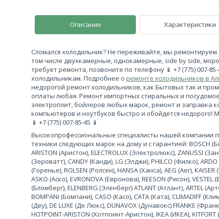
Описание
Характеристики
Сломался холодильник? Не переживайте, мы ремонтируем 
том числе двухкамерные, однокамерные, side by side, моро
требует ремонта, позвоните по телефону 📱 +7 (775) 007-85
холодильникам. Подробнее о
ремонте холодильников в А
недорогой ремонт холодильников, как Бытовых так и про
оплаты любая. Ремонт импортных стиральных и посудомо
электроплит, бойлеров любых марок, ремонт и заправка 
компьютеров и ноутбуков быстро и обойдется недорого! 
📱 +7 (775) 007-85-45 📱
Высокопрофессиональные специалисты нашей компании 
техники следующих марок на дому и с гарантией: BOSCH (Бош
ARISTON (Аристон), ELECTROLUX (Электролюкс), ZANUSSI (За
(Зероватт), CANDY (Канди), LG (Элджи), PHILCO (Филко), ARDO
(Горенье), ROLSEN (Ролсен), HANSA (Ханса), AEG (Аег), KAISER (
ASKO (Аско), EVRONOVA (Евронова), REESON (Рисон), VESTEL (
(Бломберг), ELENBERG (Эленберг) ATLANT (Атлант), ARTEL (Арте
BOMPANI (Бомпани), CASO (Касо), CATA (Ката), CLIMADIFF (К
(Деу), DE LUXE (Де Люкс), DUNAVOX (Дунавокс) FRANKE (Франке)
HOTPOINT-ARISTON (Хотпоинт-Аристон), IKEA (ИКЕА), KITFORT