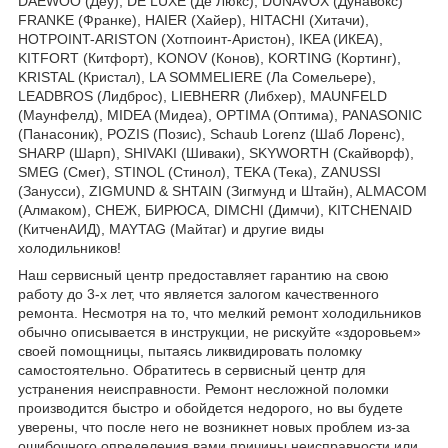
DAEWOO (Деу), DE LUXE (Де Люкс), DUNAVOX (Дунавокс)
FRANKE (Франке), HAIER (Хайер), HITACHI (Хитачи),
HOTPOINT-ARISTON (Хотпоинт-Аристон), IKEA (ИКЕА),
KITFORT (Китфорт), KONOV (Конов), KORTING (Кортинг),
KRISTAL (Кристал), LA SOMMELIERE (Ла Сомельере),
LEADBROS (Лидброс), LIEBHERR (Либхер), MAUNFELD
(Маунфелд), MIDEA (Мидеа), OPTIMA (Оптима), PANASONIC
(Панасоник), POZIS (Позис), Schaub Lorenz (Шаб Лоренс),
SHARP (Шарп), SHIVAKI (Шиваки), SKYWORTH (Скайворф),
SMEG (Смег), STINOL (Стинол), TEKA (Тека), ZANUSSI
(Занусси), ZIGMUND & SHTAIN (Зигмунд и Штайн), ALMACOM
(Алмаком), СНЕЖ, БИРЮСА, DIMCHI (Димчи), KITCHENAID
(КитченАИД), MAYTAG (Майтаг) и другие виды
холодильников!
Наш сервисный центр предоставляет гарантию на свою
работу до 3-х лет, что является залогом качественного
ремонта. Несмотря на то, что мелкий ремонт холодильников
обычно описывается в инструкции, не рискуйте «здоровьем»
своей помощницы, пытаясь ликвидировать поломку
самостоятельно. Обратитесь в сервисный центр для
устранения неисправности. Ремонт несложной поломки
производится быстро и обойдется недорого, но вы будете
уверены, что после него не возникнет новых проблем из-за
ошибочного определения вами причины неисправности или