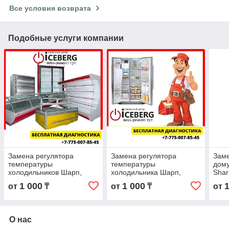
Все условия возврата
Подобные услуги компании
Замена регулятора
Замена регулятора
Заме
температуры
температуры
дому
холодильников Шарп,
холодильника Шарп,
Shar
Sharp
Sharp
1 000
1 000
от
₸
от
₸
от
О нас