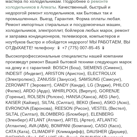
мастера по холодильникам. Подробнее о
ремонте
холодильников в Алматы
. Качественный, быстрый и
недорогой ремонт холодильников, как Бытовых так и
промышленных. Выезд. Гарантия. Форма оплаты любая.
Ремонт импортных стиральных и посудомоечных машин,
холодильников, электроплит, бойлеров любых марок, ремонт
и заправка кондиционеров, телевизоров, компьютеров и
ноутбуков быстро и обойдется недорого! МЫ РАБОТАЕМ, ВЫ
ОТДЫХАЕТЕ! телефону: 📱 +7 (775) 007-85-45 📱
Высокопрофессиональные специалисты нашей компании
произведут ремонт Вашей бытовой техники следующих марок
на дому и с гарантией: BOSCH (Бош), SIEMENS (Сименс),
INDESIT (Индезит), ARISTON (Аристон), ELECTROLUX
(Электролюкс), ZANUSSI (Занусси), SAMSUNG (Самсунг),
ZEROWATT (Зероватт), CANDY (Канди), LG (Элджи), PHILCO
(Филко), ARDO (Ардо), WHIRLPOOL (Вирпул), GORENJE
(Горенье), ROLSEN (Ролсен), HANSA (Ханса), AEG (Аег),
KAISER (Кайзер), SILTAL (Силтал), BEKO (Беко), ASKO (Аско),
EVRONOVA (Евронова), REESON (Рисон), VESTEL (Вестел),
SILTAL (Силтал), BLOMBERG (Бломберг), ELENBERG
(Эленберг) ATLANT (Атлант), ARTEL (Артел), ATLANTIC
(Атлантик), AVA (АВА), BOMPANI (Бомпани), CASO (Касо),
CATA (Ката), CLIMADIFF (Климадифф), DAUSHER (Даушер),