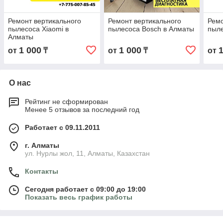
Ремонт вертикального
Ремонт вертикального
Ремо
пылесоса Xiaomi в
пылесоса Bosch в Алматы
пыле
Алматы
1 000
1 000
от
₸
от
₸
от
О нас
Рейтинг не сформирован
Менее 5 отзывов за последний год
Работает с 09.11.2011
г. Алматы
ул. Нурлы жол, 11, Алматы, Казахстан
Контакты
Сегодня работает с 09:00 до 19:00
Показать весь график работы